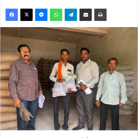
Facebook
X
Messenger
WhatsApp
Telegram
Share via Email
Print