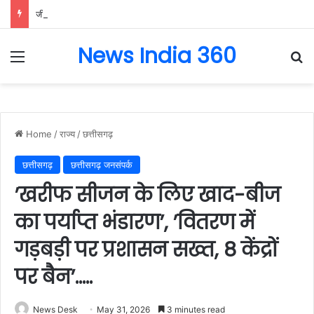
जीवन में संघर्ष से मिली सफलता ही इतिहास रचती है – राजस्व मंत्री टंक राम वर्मा…..
News India 360
Menu
Se
Home
/
राज्य
/
छत्तीसगढ़
छत्तीसगढ़
छत्तीसगढ़ जनसंपर्क
’खरीफ सीजन के लिए खाद-बीज
का पर्याप्त भंडारण’, ’वितरण में
गड़बड़ी पर प्रशासन सख्त, 8 केंद्रों
पर बैन’…..
News Desk
May 31, 2026
3 minutes read