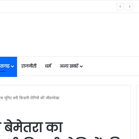
मुख्यमंत्री विष्णुदेव साय के नेतृत्व में छत्तीसगढ़ को बड़ी उपलब्धि, SASCI 2026-27 के तहत प्रोत्साहन राशि प्राप्त करने वाला देश का पहला राज्य बना छत्तीसगढ़….
तीसगढ़
राजनीती
धर्म
अन्य खबरें
स यूनिट बनी किडनी रोगियों की जीवनरेखा
बेमेतरा का