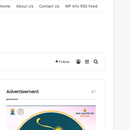
Home
About Us
Contact Us
MP Info RSS Feed
Log In
Sidebar
Search for
Follow
Advertisement