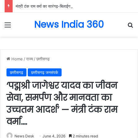
मंत्री टंक राम वर्मा का सारंगढ़-बिलाईगढ़ का दो दिवसीय प्रवास, देंगे विकास कार्यों की सौगात और तिरंगा यात्रा का करेंगे नेतृत्व…..
News India 360
Menu
Se
Home
/
राज्य
/
छत्तीसगढ़
छत्तीसगढ़
छत्तीसगढ़ जनसंपर्क
‘पद्मश्री जागेश्वर यादव का जीवन
सेवा, समर्पण और मानवता का
उच्चतम आदर्श’ — मंत्री टंक राम
वर्मा….
News Desk
June 4, 2026
2 minutes read