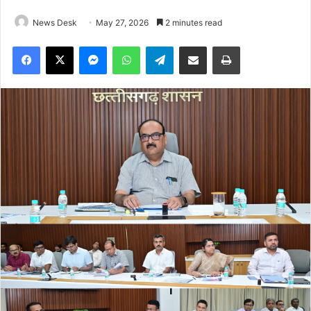
News Desk
May 27, 2026
2 minutes read
Facebook
X
Messenger
WhatsApp
Telegram
Share via Email
Print