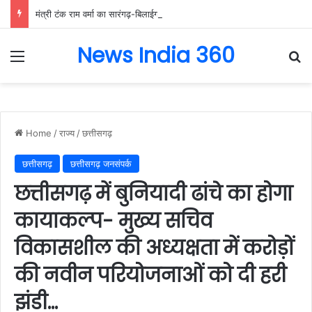
मंत्री टंक राम वर्मा का सारंगढ़-बिलाईगढ़ का दो दिवसीय प्रवास, देंगे विकास कार्यों की सौगात और तिरंगा यात्रा का करेंगे नेतृत्व…..
News India 360
Menu
Se
Home
/
राज्य
/
छत्तीसगढ़
छत्तीसगढ़
छत्तीसगढ़ जनसंपर्क
छत्तीसगढ़ में बुनियादी ढांचे का होगा
कायाकल्प- मुख्य सचिव
विकासशील की अध्यक्षता में करोड़ों
की नवीन परियोजनाओं को दी हरी
झंडी…