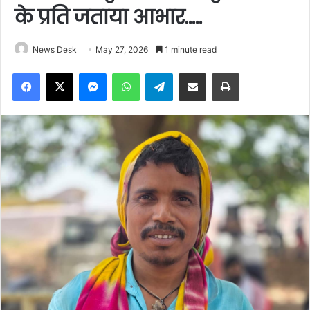
के प्रति जताया आभार…..
News Desk
May 27, 2026
1 minute read
Facebook
X
Messenger
WhatsApp
Telegram
Share via Email
Print