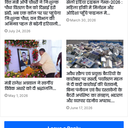
वित्त मंत्री ओपी चौधरी ने निःशुल्क
खेलो इंडिया ट्राइबल गेम्स-2026 :
पौधा वितरण वैन को दिखाई हरी
महिला हॉकी में मिजोरम और
झंडी, अब एक कॉल पर घर पहुंचेगा
ओडिशा पहुँचे फाइनल में….
निःशुल्क पौधा, वन विभाग की
March 30, 2026
अभिनव पहल से बढ़ेगी हरियाली….
July 24, 2026
अवैध स्क्रैप एवं प्रयुक्त बैटरियों के
कारोबार पर सख्ती, पर्यावरण मंडल
मंत्री राजेश अग्रवाल ने स्वर्गीय
ने दी कड़ी कार्रवाई की चेतावनी,
विवेक अंधारे को दी श्रद्धांजलि….
बिना पंजीयन एवं वैध दस्तावेजों के
बैटरी अपशिष्ट का संग्रहण, भंडारण
May 1, 2026
और व्यापार दंडनीय अपराध…..
June 17, 2026