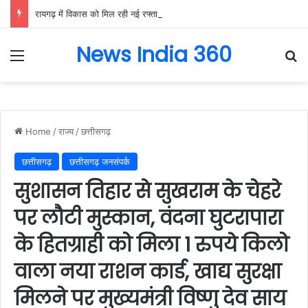
रायगढ़ में विकास को मिल रही नई रफ्तार, हर क्षेत्र में मजबूत हो रही सुविधाओं की नींव: वित्त मंत्री ओपी चौधरी……
News India 360
Menu
Se
Home
/
राज्य
/
छत्तीसगढ़
छत्तीसगढ़
छत्तीसगढ़ जनसंपर्क
सुशासन तिहार से सुखराम के चेहरे
पर लौटी मुस्कान, वंदना घुटरापारा
के हितग्राही को मिला 1 रुपये किलो
वाला नया राशन कार्ड, खाद्य सुरक्षा
मिलने पर मुख्यमंत्री विष्णु देव साय