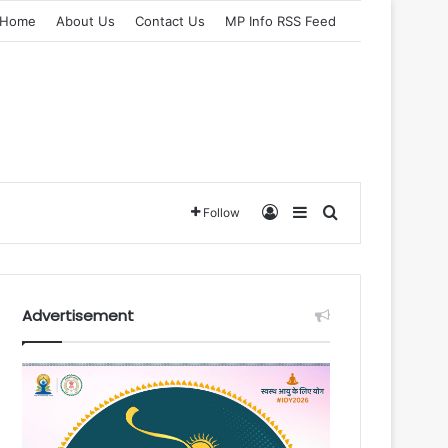
Home
About Us
Contact Us
MP Info RSS Feed
Log In
Sidebar
Search for
Follow
Advertisement