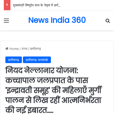
मुख्यमंत्री विष्णुदेव साय के नेतृत्व में छत्तीसगढ़ को बड़ी उपलब्धि, SASCI 2026-27 के तहत प्रोत्साहन राशि प्राप्त करने वाला देश का पहला राज्य बना छत्तीसगढ़….
News India 360
Menu
Se
Home
/
राज्य
/
छत्तीसगढ़
छत्तीसगढ़
छत्तीसगढ़ जनसंपर्क
नियद नेल्लानार योजना:
कच्चापाल जलप्रपात के पास
'इन्द्रावती समूह' की महिलाएँ मुर्गी
पालन से लिख रहीं आत्मनिर्भरता
की नई इबारत…..