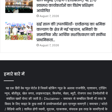
बाल मधुमेह (टाइप-1 डायबिटीज) पर 270
स्वास्थ्य कार्यकर्ताओं का विशेष प्रशिक्षण
आयोजित
August 7, 2026
ढाई साल की उपलब्धियाँ- छत्तीसगढ़ का श्रमिक
कल्याण के क्षेत्र में नई पहचान, श्रमिकों के
सामाजिक और आर्थिक सशक्तिकरण को सर्वाेच्च
प्राथमिकता…
August 7, 2026
हमारे बारे में
यह एक हिंदी वेब न्यूज़ पोर्टल है जिसमें ब्रेकिंग न्यूज़ के अलावा राजनीति, प्रशासन, ट्रेंडिंग
न्यूज, बॉलीवुड, खेल जगत, लाइफस्टाइल, बिजनेस, सेहत, ब्यूटी, रोजगार तथा टेक्नोलॉजी से
संबंधित खबरें पोस्ट की जाती है। Disclaimer - समाचार से सम्बंधित किसी भी तरह के
विवाद के लिए साइट के कुछ तत्वों में उपयोगकर्ताओं द्वारा प्रस्तुत सामग्री ( समाचार / फोटो
/ विडियो आदि ) शामिल होगी स्वामी, मुद्रक, प्रकाशक, संपादक इस तरह के सामग्रियों के