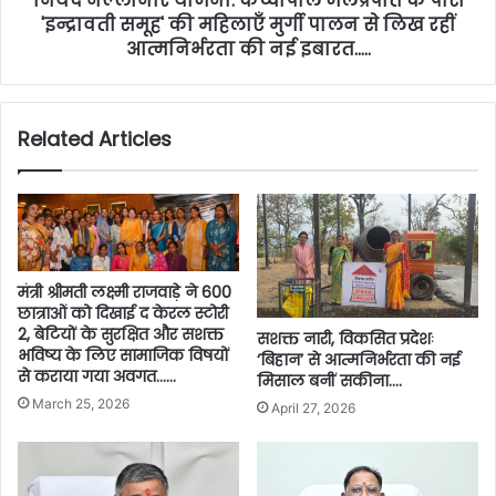
नियद नेल्लानार योजना: कच्चापाल जलप्रपात के पास
'इन्द्रावती समूह' की महिलाएँ मुर्गी पालन से लिख रहीं
आत्मनिर्भरता की नई इबारत…..
Related Articles
मंत्री श्रीमती लक्ष्मी राजवाड़े ने 600
छात्राओं को दिखाई द केरल स्टोरी
2, बेटियों के सुरक्षित और सशक्त
सशक्त नारी, विकसित प्रदेशः
भविष्य के लिए सामाजिक विषयों
‘बिहान’ से आत्मनिर्भरता की नई
से कराया गया अवगत……
मिसाल बनीं सकीना….
March 25, 2026
April 27, 2026