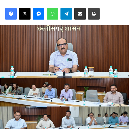
Facebook
X
Messenger
WhatsApp
Telegram
Share via Email
Print