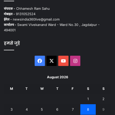
संपादक -
Chhamesh Ram Sahu
मोबाइल -
9131052524
ईमेल -
newsindia360live@gmail.com
कार्यालय -
Swami Vivekanand Ward - Ward No.30 , Jagdalpur -
494001
हमसे जुड़े
Facebook
X
YouTube
Instagram
August 2026
M
T
W
T
F
S
S
1
2
3
4
5
6
7
8
9