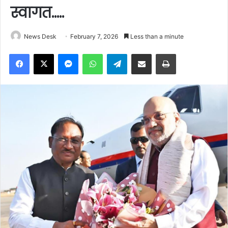
स्वागत…..
News Desk
February 7, 2026
Less than a minute
Facebook
X
Messenger
WhatsApp
Telegram
Share via Email
Print