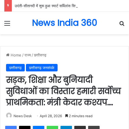
उदंती-सीतानदी में शुरू हुआ स्मार्ट सर्विलांस सिस्टम -एआई तकनीक से वन और वन्यजीवों की 24X7 निगरानी….
News India 360
Menu
Se
Home
/
राज्य
/
छत्तीसगढ़
छत्तीसगढ़
छत्तीसगढ़ जनसंपर्क
सड़क, शिक्षा और बुनियादी
सुविधाओं का विस्तार हमारी सर्वोच्च
प्राथमिकता: मंत्री केदार कश्यप….
News Desk
April 28, 2026
2 minutes read
Facebook
X
Messenger
WhatsApp
Telegram
Share via Email
Print