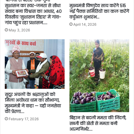
सुशासन का स्वर-जनता से सीधा
मुख्यमंत्री विष्णुदेव साय करेंगे 515
संवाद बना विश्वास का आधार, 40
नई पैक्स समितियों का कल करेंगें
दिवसीय ‘सुशासन तिहार’ में गांव-
वर्चुअल शुभारंभ…
गांव पहुंच रहा प्रशासन…..
April 14, 2026
May 3, 2026
सुदूर अंचलों के श्रद्धालुओं को
मिला अयोध्या धाम का सौभाग्य,
मुख्यमंत्री ने कहा — यही जनसेवा
की प्रेरणा….
बिहान से बदली ममता की जिंदगी,
February 17, 2026
सब्जी की खेती से ममता बनी
आत्मनिर्भर….