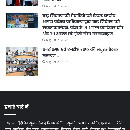
ओपी चौधरी……
August 7, 2026
बाढ़ नियंत्रण की तैयारियों को लेकर राष्ट्रीय
आपदा प्रबंधन प्राधिकरण द्वारा बाढ़ नियंत्रण को
लेकर कान्फ्रेंस, प्रदेश में 18 अगस्त को टेबल टॉप
और 20 अगस्त को होगी मॉक एक्सरसाइज….
August 7, 2026
एनडीएमए एवं एनडीआरएफ की संयुक्त बैठक
सम्पन्न…..
August 7, 2026
हमारे बारे में
यह एक हिंदी वेब न्यूज़ पोर्टल है जिसमें ब्रेकिंग न्यूज़ के अलावा राजनीति, प्रशासन, ट्रेंडिंग
न्यूज, बॉलीवुड, खेल जगत, लाइफस्टाइल, बिजनेस, सेहत, ब्यूटी, रोजगार तथा टेक्नोलॉजी से