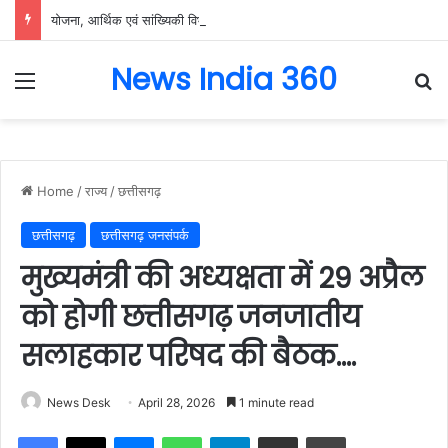
योजना, आर्थिक एवं सांख्यिकी विभाग और आईआईएम रायपुर के बीच एमओयू सुशासन, नीति निर्माण और साक्ष्य-आधारित निर्णय प्रणाली को मिलेगा बढ़ावा….
News India 360
Menu
Se
Home
/
राज्य
/
छत्तीसगढ़
छत्तीसगढ़
छत्तीसगढ़ जनसंपर्क
मुख्यमंत्री की अध्यक्षता में 29 अप्रैल
को होगी छत्तीसगढ़ जनजातीय
सलाहकार परिषद की बैठक….
News Desk
April 28, 2026
1 minute read
Facebook
X
Messenger
WhatsApp
Telegram
Share via Email
Print