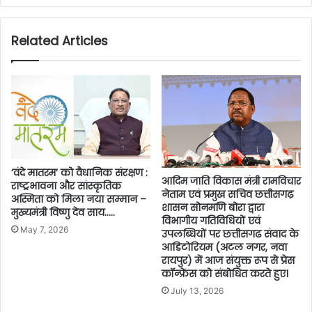
Related Articles
‘वंदे मातरम’ को वैधानिक संरक्षण :
आदिम जाति विकास मंत्री रामविचार
राष्ट्रभावना और सांस्कृतिक
नेताम एवं प्रमुख सचिव छत्तीसगढ़
अस्मिता को मिला नया सम्मान –
शासन सोनमणि बोरा द्वारा
मुख्यमंत्री विष्णु देव साय…..
विभागीय गतिविधियों एवं
May 7, 2026
उपलब्धियों पर छत्तीसगढ संवाद के
आडिटोरियम (अटल नगर, नवा
रायपुर) में आज संयुक्त रूप से प्रेस
कॉन्फ्रेंस को संबोधित करते हुए।
July 13, 2026