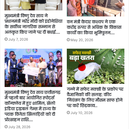
मुख्यमंत्री विष्णु देव साय ने
प्रधानमंत्री नरेंद्र मोदी को इंडोनेशिया
वन मंत्री केदार कश्यप ने एक
के सर्वोच्च नागरिक सम्मान से
करोड़ रुपए से अधिक के विकास
अलंकृत किए जाने पर दी बधाई…..
कार्यों का किया भूमिपूजन…..
July 7, 2026
May 20, 2026
गन्ने में सफेद मक्खी के प्रकोप पर
मुख्यमंत्री विष्णु देव साय छत्तीसगढ़
वैज्ञानिकों की सलाह: कीट
में पहली बार आयोजित स्पोर्ट्स
नियंत्रण के लिए मौसम साफ होने
कॉन्क्लेव में हुए शामिल, खेलो
पर करें छिड़काव…
इंडिया ट्राइबल गेम्स में राज्य के
July 10, 2026
पदक विजेता खिलाड़ियों को दी
प्रोत्साहन राशि…..
July 28, 2026