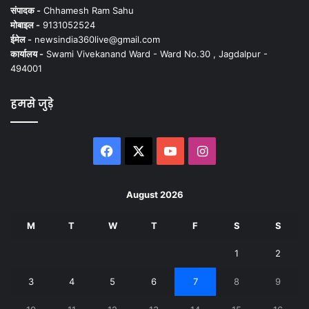
संपादक -
Chhamesh Ram Sahu
मोबाइल -
9131052524
ईमेल -
newsindia360live@gmail.com
कार्यालय -
Swami Vivekanand Ward - Ward No.30 , Jagdalpur -
494001
हमसे जुड़े
Facebook
X
YouTube
Instagram
August 2026
M
T
W
T
F
S
S
1
2
3
4
5
6
7
8
9