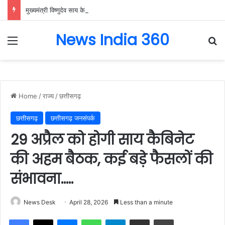
मुख्यमंत्री विष्णुदेव साय के नेतृत्व में छत्तीसगढ़ को बड़ी उपलब्धि, SASCI 2026-27 के तहत प्रोत्साहन राशि प्राप्त करने वाला देश का पहला राज्य बना छत्तीसगढ़….
News India 360
Menu
Se
Home
/
राज्य
/
छत्तीसगढ़
छत्तीसगढ़
छत्तीसगढ़ जनसंपर्क
29 अप्रैल को होगी साय कैबिनेट
की अहम बैठक, कई बड़े फैसलों की
संभावना…..
News Desk
April 28, 2026
Less than a minute
Facebook
X
Messenger
WhatsApp
Telegram
Share via Email
Print