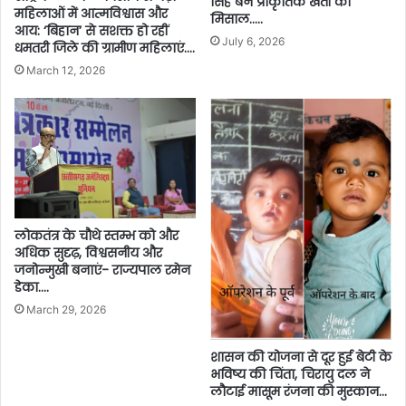
सिंह बने प्राकृतिक खेती की
महिलाओं में आत्मविश्वास और
मिसाल…..
आय: ‘बिहान’ से सशक्त हो रहीं
July 6, 2026
धमतरी जिले की ग्रामीण महिलाएं….
March 12, 2026
लोकतंत्र के चौथे स्तम्भ को और
अधिक सुदृढ़, विश्वसनीय और
जनोन्मुखी बनाएं- राज्यपाल रमेन
डेका….
March 29, 2026
शासन की योजना से दूर हुई बेटी के
भविष्य की चिंता, चिरायु दल ने
लौटाई मासूम रंजना की मुस्कान…