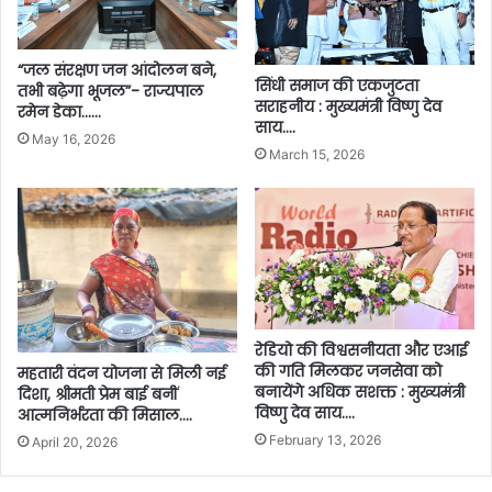
“जल संरक्षण जन आंदोलन बने,
सिंधी समाज की एकजुटता
तभी बढ़ेगा भूजल”- राज्यपाल
सराहनीय : मुख्यमंत्री विष्णु देव
रमेन डेका……
साय….
May 16, 2026
March 15, 2026
रेडियो की विश्वसनीयता और एआई
की गति मिलकर जनसेवा को
महतारी वंदन योजना से मिली नई
बनायेंगे अधिक सशक्त : मुख्यमंत्री
दिशा, श्रीमती प्रेम बाई बनीं
विष्णु देव साय….
आत्मनिर्भरता की मिसाल….
February 13, 2026
April 20, 2026