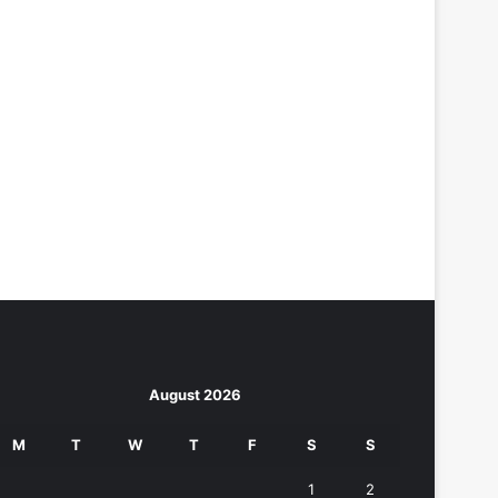
August 2026
M
T
W
T
F
S
S
1
2