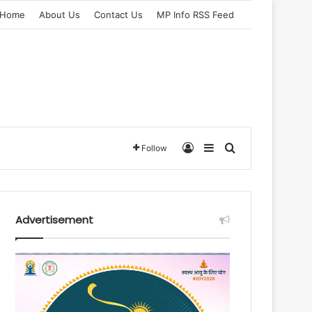
Home
About Us
Contact Us
MP Info RSS Feed
Log In
Sidebar
Search for
Follow
Advertisement