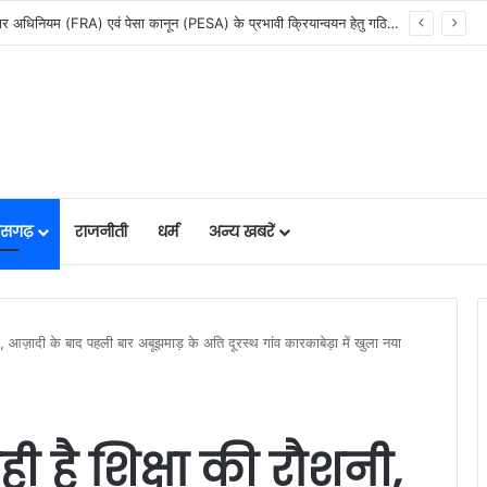
सेवा सेतु पोर्टल में उत्कृष्ट प्रदर्शन: बलरामपुर के निर्दोष लकड़ा बने प्रदेश के टॉप ट्रांजैक्शन वीएलई, वित्त मंत्री ओ.पी. चौधरी ने किया सम्मानित, 13,912 आवेदनों के सफल निराकरण से बनाया रिकॉर्ड…
तीसगढ़
राजनीती
धर्म
अन्य खबरें
नी, ​आज़ादी के बाद पहली बार अबूझमाड़ के अति दूरस्थ गांव कारकाबेड़ा में खुला नया
ी है शिक्षा की रौशनी, ​