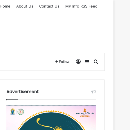
Home
About Us
Contact Us
MP Info RSS Feed
Log In
Sidebar
Search for
Follow
Advertisement