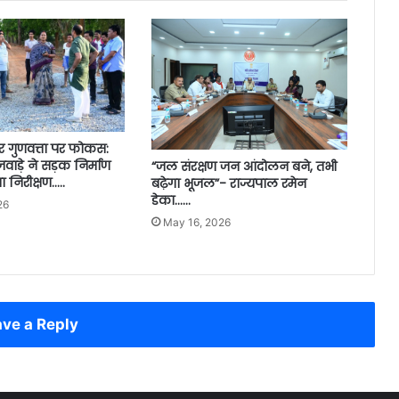
गुणवत्ता पर फोकस:
राजवाड़े ने सड़क निर्माण
“जल संरक्षण जन आंदोलन बने, तभी
 निरीक्षण…..
बढ़ेगा भूजल”- राज्यपाल रमेन
डेका……
26
May 16, 2026
ve a Reply