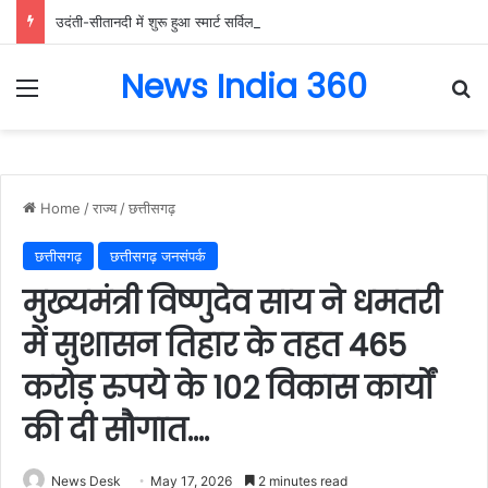
उदंती-सीतानदी में शुरू हुआ स्मार्ट सर्विलांस सिस्टम -एआई तकनीक से वन और वन्यजीवों की 24X7 निगरानी….
News India 360
Menu
Se
Home
/
राज्य
/
छत्तीसगढ़
छत्तीसगढ़
छत्तीसगढ़ जनसंपर्क
मुख्यमंत्री विष्णुदेव साय ने धमतरी
में सुशासन तिहार के तहत 465
करोड़ रुपये के 102 विकास कार्यों
की दी सौगात….
News Desk
May 17, 2026
2 minutes read