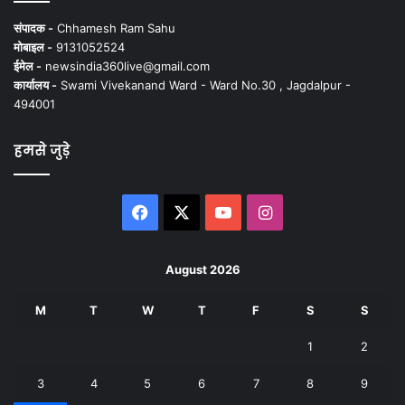
संपादक -
Chhamesh Ram Sahu
मोबाइल -
9131052524
ईमेल -
newsindia360live@gmail.com
कार्यालय -
Swami Vivekanand Ward - Ward No.30 , Jagdalpur -
494001
हमसे जुड़े
Facebook
X
YouTube
Instagram
August 2026
M
T
W
T
F
S
S
1
2
3
4
5
6
7
8
9