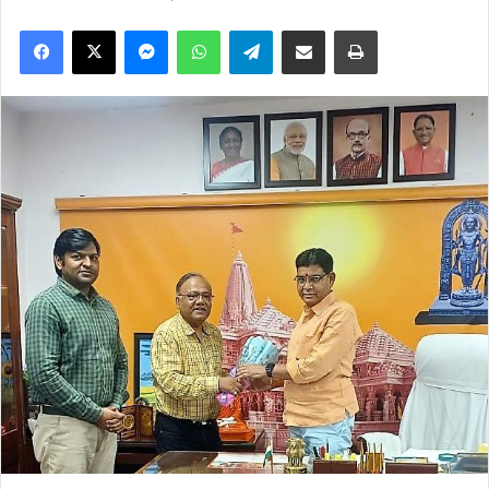
Facebook
X
Messenger
WhatsApp
Telegram
Share via Email
Print