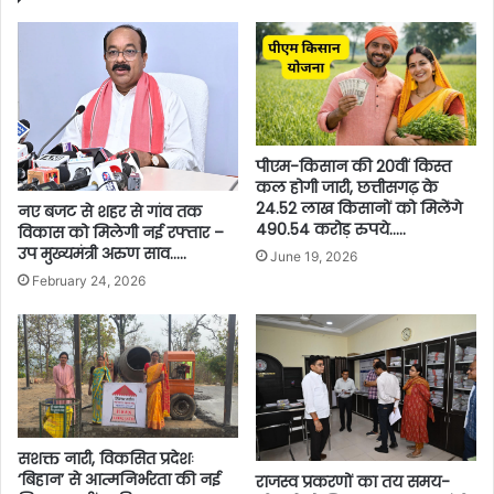
पीएम-किसान की 20वीं किस्त
कल होगी जारी, छत्तीसगढ़ के
24.52 लाख किसानों को मिलेंगे
नए बजट से शहर से गांव तक
490.54 करोड़ रुपये…..
विकास को मिलेगी नई रफ्तार –
उप मुख्यमंत्री अरुण साव…..
June 19, 2026
February 24, 2026
सशक्त नारी, विकसित प्रदेशः
‘बिहान’ से आत्मनिर्भरता की नई
राजस्व प्रकरणों का तय समय-