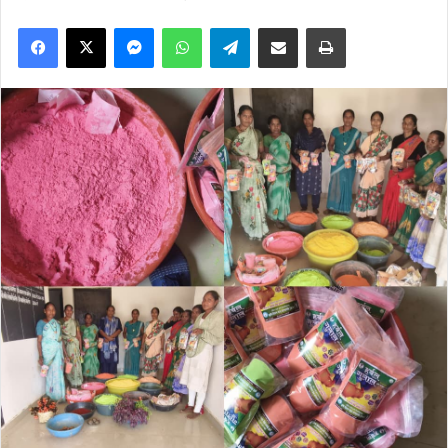
Facebook
X
Messenger
WhatsApp
Telegram
Share via Email
Print