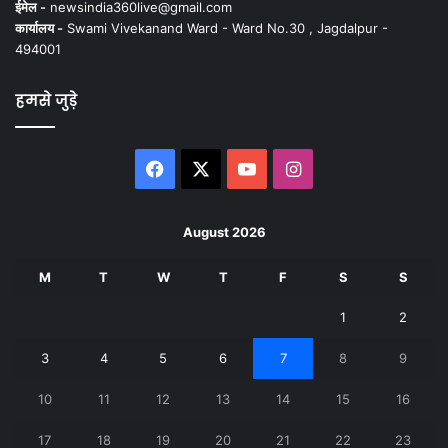
ईमेल -
newsindia360live@gmail.com
कार्यालय -
Swami Vivekanand Ward - Ward No.30 , Jagdalpur -
494001
हमसे जुड़े
Facebook
X
YouTube
Instagram
August 2026
M
T
W
T
F
S
S
1
2
3
4
5
6
7
8
9
10
11
12
13
14
15
16
17
18
19
20
21
22
23