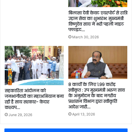
बिलासा देवी केवट एयरपोर्ट से रात्रि
उड़ान सेवा का शुभारंभ: मुख्यमंत्री
विष्णुदेव साय ने भरी पहली नाइट
फ्लाइट….
March 30, 2026
8 कार्यों के लिए 1.99 करोड़
स्वीकृत : उप मुख्यमंत्री अरुण साव
सहकारिता आंदोलन को
के अनुमोदन के बाद नगरीय
जनभागीदारी का महाअभियान बना
प्रशासन विभाग द्वारा स्वीकृति
रही है साय सरकार- केदार
आदेश जारी….
कश्यप….
April 13, 2026
June 29, 2026