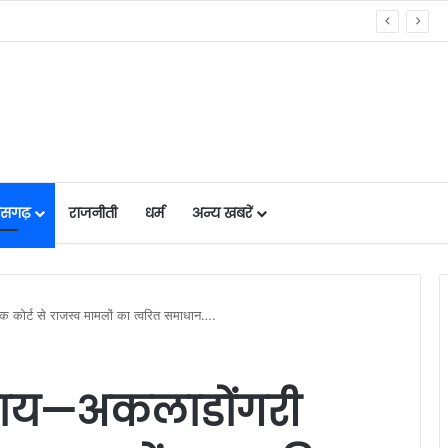
राता बस्तर’ पहल की सराहना….
तीसगढ़
राजनीती
धर्म
अन्य खबरें
ंक कोर्ट से राजस्व मामलों का त्वरित समाधान….
न्याय—अकलाडोंगरी