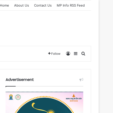
Home
About Us
Contact Us
MP Info RSS Feed
Log In
Sidebar
Search for
Follow
Advertisement