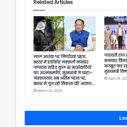
Related Articles
पंचायती राज 
लाल आतंक पर निर्णायक प्रहार:
बनाकर विकस
बस्तर में हार्डकोर नक्सली कमांडर
मजबूत कर रही
पापाराव सहित कुल 18 माओवादियों
मुख्यमंत्री विष
का आत्मसमर्पण, मुख्यमंत्री ने कहा—
नक्सलवाद अब अंतिम पड़ाव पर,
April 24, 20
बस्तर में गूंज रही विकास की आवाज़…..
March 25, 2026
Lea