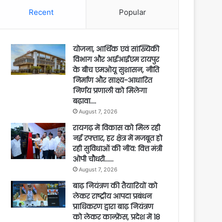
Recent
Popular
योजना, आर्थिक एवं सांख्यिकी
विभाग और आईआईएम रायपुर
के बीच एमओयू सुशासन, नीति
निर्माण और साक्ष्य-आधारित
निर्णय प्रणाली को मिलेगा
बढ़ावा….
August 7, 2026
रायगढ़ में विकास को मिल रही
नई रफ्तार, हर क्षेत्र में मजबूत हो
रही सुविधाओं की नींव: वित्त मंत्री
ओपी चौधरी……
August 7, 2026
बाढ़ नियंत्रण की तैयारियों को
लेकर राष्ट्रीय आपदा प्रबंधन
प्राधिकरण द्वारा बाढ़ नियंत्रण
को लेकर कान्फ्रेंस, प्रदेश में 18