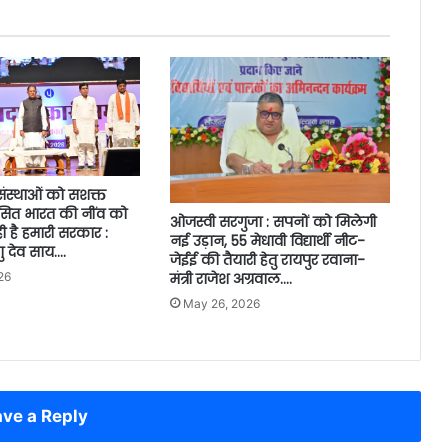
संस्थाओं को सशक्त
ित भारत की नींव को
ओजस्वी सरगुजा : सपनों को मिलेगी
 है हमारी सरकार :
नई उड़ान, 55 मेधावी विद्यार्थी नीट-
्णु देव साय….
जेईई की तैयारी हेतु रायपुर रवाना-
26
मंत्री राजेश अग्रवाल….
May 26, 2026
ve a Reply