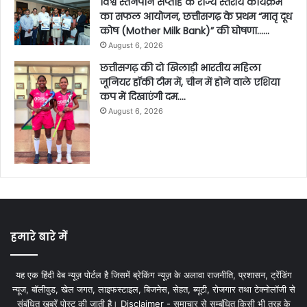
विश्व स्तनपान सप्ताह के राज्य स्तरीय कार्यक्रम
का सफल आयोजन, छत्तीसगढ़ के प्रथम “मातृ दूध
कोष (Mother Milk Bank)” की घोषणा……
August 6, 2026
छत्तीसगढ़ की दो खिलाड़ी भारतीय महिला
जूनियर हॉकी टीम में, चीन में होने वाले एशिया
कप में दिखाएंगी दम….
August 6, 2026
हमारे बारे में
यह एक हिंदी वेब न्यूज़ पोर्टल है जिसमें ब्रेकिंग न्यूज़ के अलावा राजनीति, प्रशासन, ट्रेंडिंग
न्यूज, बॉलीवुड, खेल जगत, लाइफस्टाइल, बिजनेस, सेहत, ब्यूटी, रोजगार तथा टेक्नोलॉजी से
संबंधित खबरें पोस्ट की जाती है। Disclaimer - समाचार से सम्बंधित किसी भी तरह के