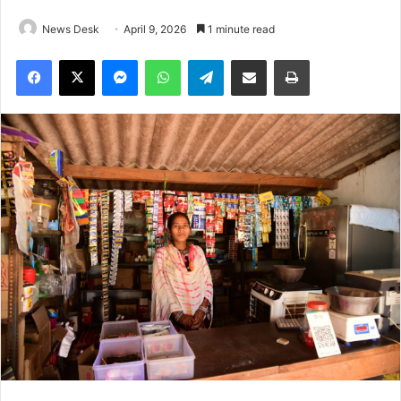
News Desk
April 9, 2026
1 minute read
Facebook
X
Messenger
WhatsApp
Telegram
Share via Email
Print