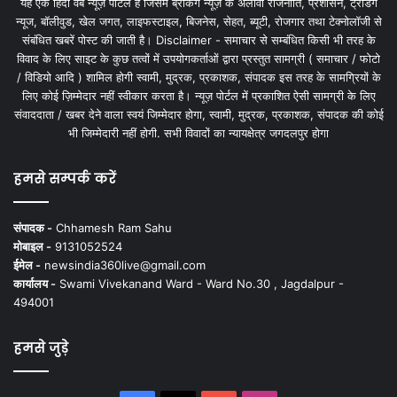
यह एक हिंदी वेब न्यूज़ पोर्टल है जिसमें ब्रेकिंग न्यूज़ के अलावा राजनीति, प्रशासन, ट्रेंडिंग
न्यूज, बॉलीवुड, खेल जगत, लाइफस्टाइल, बिजनेस, सेहत, ब्यूटी, रोजगार तथा टेक्नोलॉजी से
संबंधित खबरें पोस्ट की जाती है। Disclaimer - समाचार से सम्बंधित किसी भी तरह के
विवाद के लिए साइट के कुछ तत्वों में उपयोगकर्ताओं द्वारा प्रस्तुत सामग्री ( समाचार / फोटो
/ विडियो आदि ) शामिल होगी स्वामी, मुद्रक, प्रकाशक, संपादक इस तरह के सामग्रियों के
लिए कोई ज़िम्मेदार नहीं स्वीकार करता है। न्यूज़ पोर्टल में प्रकाशित ऐसी सामग्री के लिए
संवाददाता / खबर देने वाला स्वयं जिम्मेदार होगा, स्वामी, मुद्रक, प्रकाशक, संपादक की कोई
भी जिम्मेदारी नहीं होगी. सभी विवादों का न्यायक्षेत्र जगदलपुर होगा
हमसे सम्पर्क करें
संपादक -
Chhamesh Ram Sahu
मोबाइल -
9131052524
ईमेल -
newsindia360live@gmail.com
कार्यालय -
Swami Vivekanand Ward - Ward No.30 , Jagdalpur -
494001
हमसे जुड़े