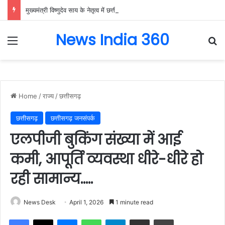
मुख्यमंत्री विष्णुदेव साय के नेतृत्व में छत्तीसगढ़ को बड़ी उपलब्धि, SASCI 2026-27 के तहत प्रोत्साहन राशि प्राप्त करने वाला देश का पहला राज्य बना छत्तीसगढ़….
News India 360
Menu
Se
Home
/
राज्य
/
छत्तीसगढ़
छत्तीसगढ़
छत्तीसगढ़ जनसंपर्क
एलपीजी बुकिंग संख्या में आई
कमी, आपूर्ति व्यवस्था धीरे-धीरे हो
रही सामान्य…..
News Desk
April 1, 2026
1 minute read
Facebook
X
Messenger
WhatsApp
Telegram
Share via Email
Print