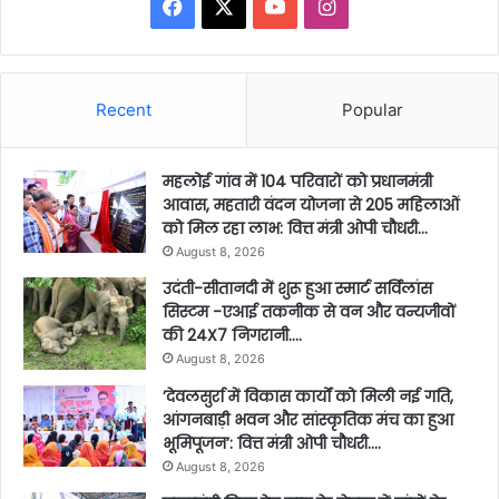
Facebook
X
YouTube
Instagram
Recent
Popular
महलोई गांव में 104 परिवारों को प्रधानमंत्री
आवास, महतारी वंदन योजना से 205 महिलाओं
को मिल रहा लाभ: वित्त मंत्री ओपी चौधरी…
August 8, 2026
उदंती-सीतानदी में शुरू हुआ स्मार्ट सर्विलांस
सिस्टम -एआई तकनीक से वन और वन्यजीवों
की 24X7 निगरानी….
August 8, 2026
’देवलसुर्रा में विकास कार्यों को मिली नई गति,
आंगनबाड़ी भवन और सांस्कृतिक मंच का हुआ
भूमिपूजन’: वित्त मंत्री ओपी चौधरी….
August 8, 2026