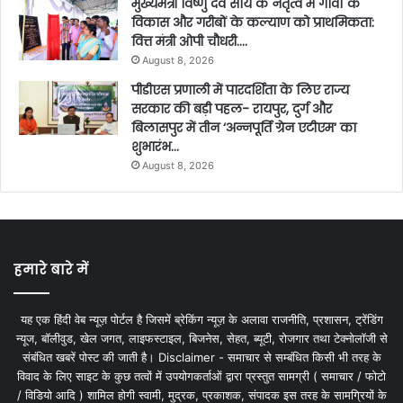
मुख्यमंत्री विष्णु देव साय के नेतृत्व में गांवों के
विकास और गरीबों के कल्याण को प्राथमिकता:
वित्त मंत्री ओपी चौधरी….
August 8, 2026
पीडीएस प्रणाली में पारदर्शिता के लिए राज्य
सरकार की बड़ी पहल- रायपुर, दुर्ग और
बिलासपुर में तीन ‘अन्नपूर्ति ग्रेन एटीएम‘ का
शुभारंभ…
August 8, 2026
हमारे बारे में
यह एक हिंदी वेब न्यूज़ पोर्टल है जिसमें ब्रेकिंग न्यूज़ के अलावा राजनीति, प्रशासन, ट्रेंडिंग
न्यूज, बॉलीवुड, खेल जगत, लाइफस्टाइल, बिजनेस, सेहत, ब्यूटी, रोजगार तथा टेक्नोलॉजी से
संबंधित खबरें पोस्ट की जाती है। Disclaimer - समाचार से सम्बंधित किसी भी तरह के
विवाद के लिए साइट के कुछ तत्वों में उपयोगकर्ताओं द्वारा प्रस्तुत सामग्री ( समाचार / फोटो
/ विडियो आदि ) शामिल होगी स्वामी, मुद्रक, प्रकाशक, संपादक इस तरह के सामग्रियों के