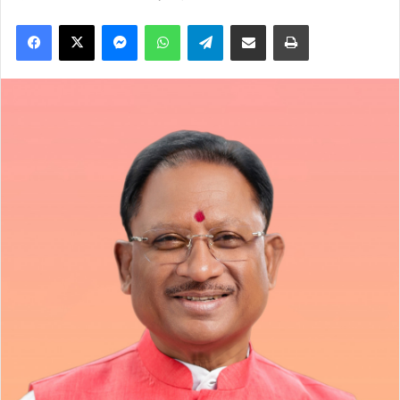
Facebook
X
Messenger
WhatsApp
Telegram
Share via Email
Print