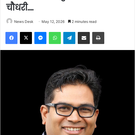
चौधरी….
News Desk
May 12, 2026
2 minutes read
Facebook
X
Messenger
WhatsApp
Telegram
Share via Email
Print