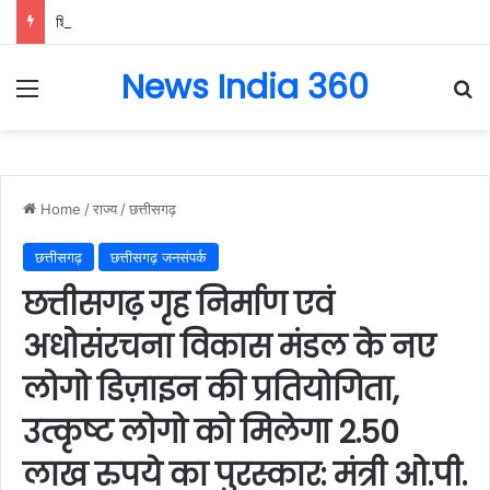
शिक्षा की राह में छोटा-सा योगदान, बच्चों के सपनों को नई उड़ान : मंत्री राजेश अग्रवाल….
News India 360
Menu
Se
Home
/
राज्य
/
छत्तीसगढ़
छत्तीसगढ़
छत्तीसगढ़ जनसंपर्क
छत्तीसगढ़ गृह निर्माण एवं
अधोसंरचना विकास मंडल के नए
लोगो डिज़ाइन की प्रतियोगिता,
उत्कृष्ट लोगो को मिलेगा 2.50
लाख रुपये का पुरस्कार: मंत्री ओ.पी.