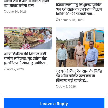
स्वस्थ जीवन और विकसित भारत
दिव्यांगजनों हेतु निःशुल्क कृत्रिम
का आधार बनेगा योग
अंग एवं सहायक उपकरण वितरण
June 20, 2026
शिविर 20-22 फरवरी तक….
February 18, 2026
आत्मनिर्भरता की मिसाल बनीं
ग्रामीण महिलाएं, गृह उद्योग और
हस्तशिल्प से संवर रहा भविष्य…..
April 7, 2026
मुख्यमंत्री विष्णु देव साय के निर्देश
पर अवैध खनिज उत्खनन के
खिलाफ बड़ी कार्रवाई….
July 2, 2026
Leave a Reply