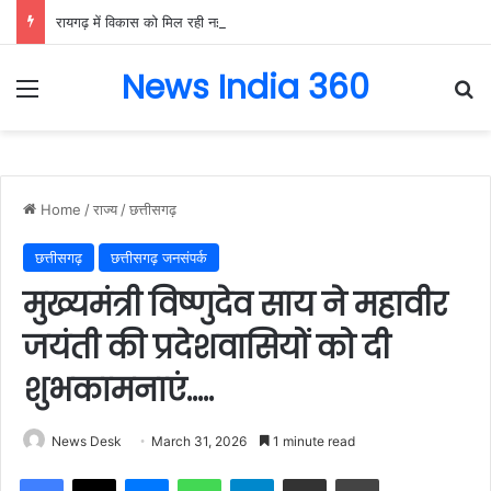
रायगढ़ में विकास को मिल रही नई रफ्तार, हर क्षेत्र में मजबूत हो रही सुविधाओं की नींव: वित्त मंत्री ओपी चौधरी……
News India 360
Menu
Se
Home
/
राज्य
/
छत्तीसगढ़
छत्तीसगढ़
छत्तीसगढ़ जनसंपर्क
मुख्यमंत्री विष्णुदेव साय ने महावीर
जयंती की प्रदेशवासियों को दी
शुभकामनाएं…..
News Desk
March 31, 2026
1 minute read
Facebook
X
Messenger
WhatsApp
Telegram
Share via Email
Print