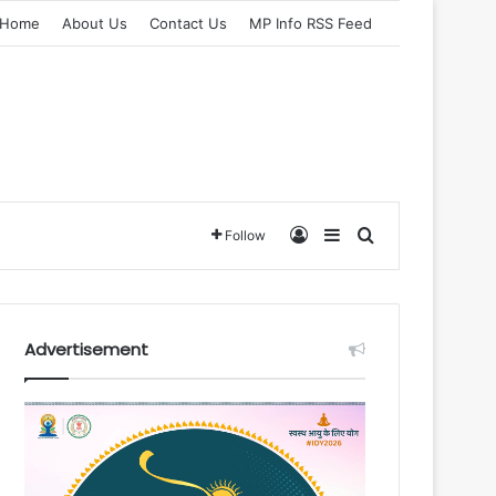
Home
About Us
Contact Us
MP Info RSS Feed
Log In
Sidebar
Search for
Follow
Advertisement