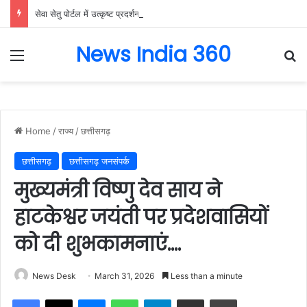
सेवा सेतु पोर्टल में उत्कृष्ट प्रदर्शन: बलरामपुर के निर्दोष लकड़ा बने प्रदेश के टॉप ट्रांजैक्शन वीएलई, वित्त मंत्री ओ.पी. चौधरी ने किया सम्मानित, 13,912 आवेदनों के सफल निराकरण से बनाया रिकॉर्ड…
News India 360
Menu
Se
Home
/
राज्य
/
छत्तीसगढ़
छत्तीसगढ़
छत्तीसगढ़ जनसंपर्क
मुख्यमंत्री विष्णु देव साय ने
हाटकेश्वर जयंती पर प्रदेशवासियों
को दी शुभकामनाएं….
News Desk
March 31, 2026
Less than a minute
Facebook
X
Messenger
WhatsApp
Telegram
Share via Email
Print