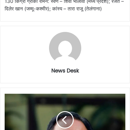
130 किग्रा ग्रीको रोमन: स्वर्ण – शिवा भालावी (मध्य प्रदेश); रजत –
दिलेर खान (जम्मू-कश्मीर); कांस्य – तारा राजू (तेलंगाना)
News Desk