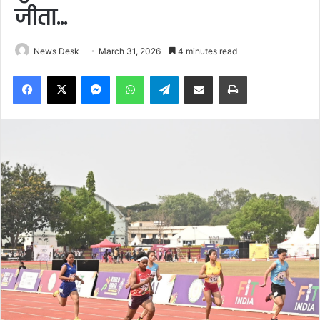
जीता…
News Desk
March 31, 2026
4 minutes read
Facebook
X
Messenger
WhatsApp
Telegram
Share via Email
Print