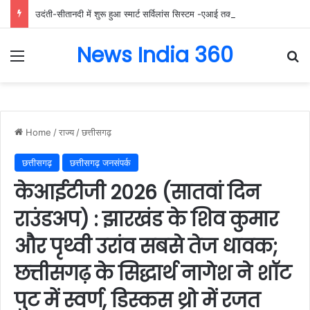
उदंती-सीतानदी में शुरू हुआ स्मार्ट सर्विलांस सिस्टम -एआई तकनीक से वन और वन्यजीवों की 24X7 निगरानी….
News India 360
Menu
Se
Home
/
राज्य
/
छत्तीसगढ़
छत्तीसगढ़
छत्तीसगढ़ जनसंपर्क
केआईटीजी 2026 (सातवां दिन
राउंडअप) : झारखंड के शिव कुमार
और पृथ्वी उरांव सबसे तेज धावक;
छत्तीसगढ़ के सिद्धार्थ नागेश ने शॉट
पुट में स्वर्ण, डिस्कस थ्रो में रजत