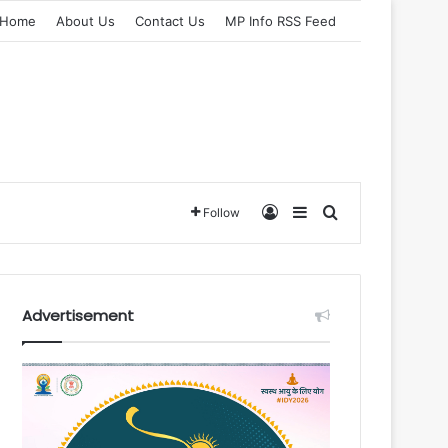
Home
About Us
Contact Us
MP Info RSS Feed
Log In
Sidebar
Search for
Follow
Advertisement