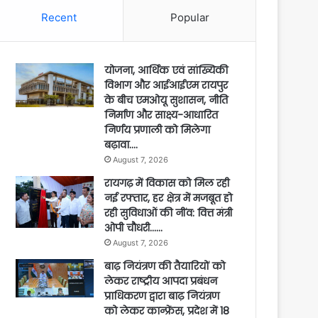
Recent
Popular
योजना, आर्थिक एवं सांख्यिकी
विभाग और आईआईएम रायपुर
के बीच एमओयू सुशासन, नीति
निर्माण और साक्ष्य-आधारित
निर्णय प्रणाली को मिलेगा
बढ़ावा….
August 7, 2026
रायगढ़ में विकास को मिल रही
नई रफ्तार, हर क्षेत्र में मजबूत हो
रही सुविधाओं की नींव: वित्त मंत्री
ओपी चौधरी……
August 7, 2026
बाढ़ नियंत्रण की तैयारियों को
लेकर राष्ट्रीय आपदा प्रबंधन
प्राधिकरण द्वारा बाढ़ नियंत्रण
को लेकर कान्फ्रेंस, प्रदेश में 18