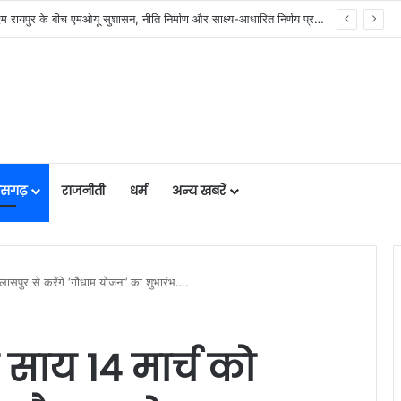
र में मजबूत हो रही सुविधाओं की नींव: वित्त मंत्री ओपी चौधरी……
तीसगढ़
राजनीती
धर्म
अन्य खबरें
 बिलासपुर से करेंगे ‘गौधाम योजना’ का शुभारंभ….
ेव साय 14 मार्च को