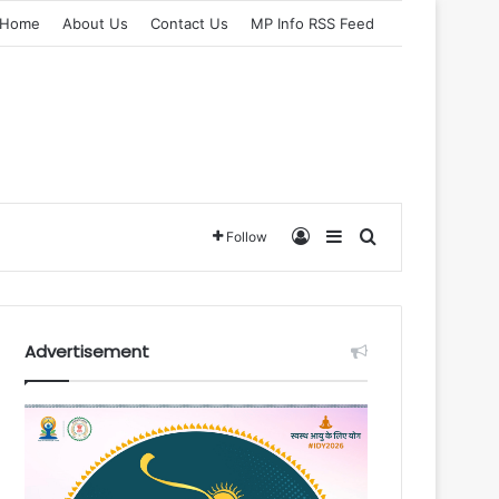
Home
About Us
Contact Us
MP Info RSS Feed
Log In
Sidebar
Search for
Follow
Advertisement