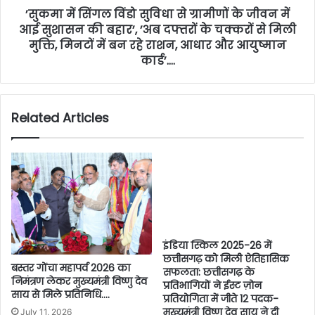
’सुकमा में सिंगल विंडो सुविधा से ग्रामीणों के जीवन में
आई सुशासन की बहार’, ’अब दफ्तरों के चक्करों से मिली
मुक्ति, मिनटों में बन रहे राशन, आधार और आयुष्मान
कार्ड’….
Related Articles
इंडिया स्किल 2025-26 में
छत्तीसगढ़ को मिली ऐतिहासिक
बस्तर गोंचा महापर्व 2026 का
सफलता: छत्तीसगढ़ के
निमंत्रण लेकर मुख्यमंत्री विष्णु देव
प्रतिभागियों ने ईस्ट ज़ोन
साय से मिले प्रतिनिधि….
प्रतियोगिता में जीते 12 पदक-
मुख्यमंत्री विष्णु देव साय ने दी
July 11, 2026