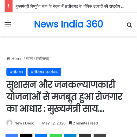
मुख्यमंत्री विष्णुदेव साय के नेतृत्व में छत्तीसगढ़ के जैविक उत्पादों की राष्ट्रीय मंच पर गूंज, बायोफैच इंडिया-2026 में गौरेला-पेंड्रा-मरवाही के विष्णुभोग चावल और केवची के प्राकृतिक शहद ने बटोरी सराहना….
News India 360
Menu
Se
Home
/
राज्य
/
छत्तीसगढ़
छत्तीसगढ़
छत्तीसगढ़ जनसंपर्क
सुशासन और जनकल्याणकारी
योजनाओं से मजबूत हुआ रोजगार
का आधार : मुख्यमंत्री साय….
News Desk
May 12, 2026
2 minutes read
Facebook
X
Messenger
WhatsApp
Telegram
Share via Email
Print