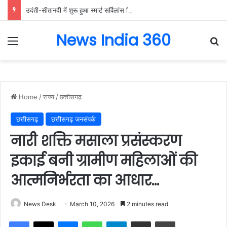
उदंती-सीतानदी में शुरू हुआ स्मार्ट सर्विलांस सिस्टम -एआई तकनीक से वन और वन्यजीवों की 24X7 निगरानी….
News India 360
Menu
Se
Home
/
राज्य
/
छत्तीसगढ़
छत्तीसगढ़
छत्तीसगढ़ जनसंपर्क
नारी शक्ति मसाला प्रसंस्करण
इकाई बनी ग्रामीण महिलाओं की
आत्मनिर्भरता का आधार…
News Desk
March 10, 2026
2 minutes read
Facebook
X
Messenger
WhatsApp
Telegram
Share via Email
Print