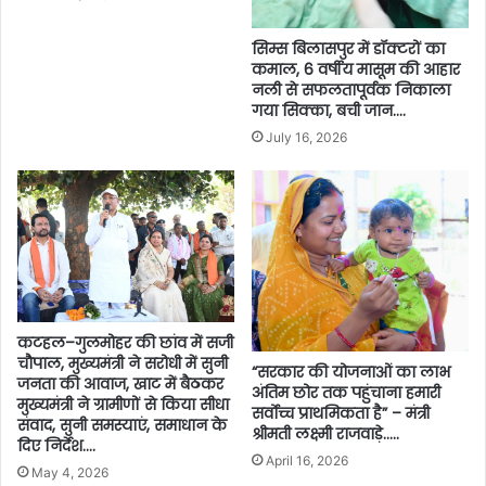
सिम्स बिलासपुर में डॉक्टरों का
कमाल, 6 वर्षीय मासूम की आहार
नली से सफलतापूर्वक निकाला
गया सिक्का, बची जान….
July 16, 2026
कटहल–गुलमोहर की छांव में सजी
चौपाल, मुख्यमंत्री ने सरोधी में सुनी
“सरकार की योजनाओं का लाभ
जनता की आवाज, खाट में बैठकर
अंतिम छोर तक पहुंचाना हमारी
मुख्यमंत्री ने ग्रामीणों से किया सीधा
सर्वोच्च प्राथमिकता है” – मंत्री
संवाद, सुनी समस्याएं, समाधान के
श्रीमती लक्ष्मी राजवाड़े…..
दिए निर्देश….
April 16, 2026
May 4, 2026