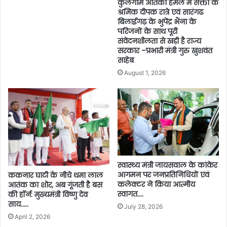
कुलगाम आतंकी हमले में सक्ती के
श्रमिक दीपक रात्रे एवं सारंगढ
बिलाईगढ़ के भुपेंद्र भैंना के
परिजनों के साथ पूरी
संवेदनशीलता से खड़ी है राज्य
सरकार –प्रभारी मंत्री गुरु खुशवंत
साहेब
August 1, 2026
स्वास्थ्य मंत्री जायसवाल के कांकेर
आगमन पर जनप्रतिनिधियों एवं
ककनार घाटी के नीचे थमा लाल
कलेक्टर ने किया आत्मीय
आतंक का शोर, अब गूंजती है बस
स्वागत….
की हॉर्न: मुख्यमंत्री विष्णु देव
साय…..
July 28, 2026
April 2, 2026