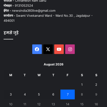
संपादक -
Chhamesh Ram Sahu
मोबाइल -
9131052524
ईमेल -
newsindia360live@gmail.com
कार्यालय -
Swami Vivekanand Ward - Ward No.30 , Jagdalpur -
494001
हमसे जुड़े
Facebook
X
YouTube
Instagram
August 2026
M
T
W
T
F
S
S
1
2
3
4
5
6
7
8
9
10
11
12
13
14
15
16