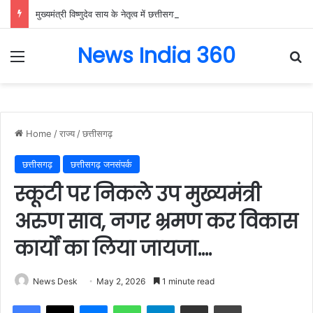
मुख्यमंत्री विष्णुदेव साय के नेतृत्व में छत्तीसगढ़ को बड़ी उपलब्धि, SASCI 2026-27 के तहत प्रोत्साहन राशि प्राप्त करने वाला देश का पहला राज्य बना छत्तीसगढ़….
News India 360
Menu
Se
Home
/
राज्य
/
छत्तीसगढ़
छत्तीसगढ़
छत्तीसगढ़ जनसंपर्क
स्कूटी पर निकले उप मुख्यमंत्री
अरुण साव, नगर भ्रमण कर विकास
कार्यों का लिया जायजा….
News Desk
May 2, 2026
1 minute read
Facebook
X
Messenger
WhatsApp
Telegram
Share via Email
Print