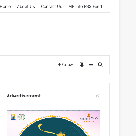
Home
About Us
Contact Us
MP Info RSS Feed
Log In
Sidebar
Search for
Follow
Advertisement