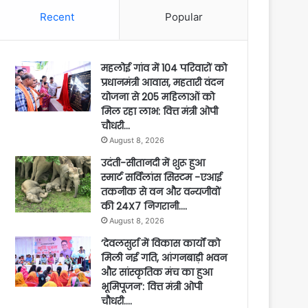
Recent
Popular
महलोई गांव में 104 परिवारों को
प्रधानमंत्री आवास, महतारी वंदन
योजना से 205 महिलाओं को
मिल रहा लाभ: वित्त मंत्री ओपी
चौधरी…
August 8, 2026
उदंती-सीतानदी में शुरू हुआ
स्मार्ट सर्विलांस सिस्टम -एआई
तकनीक से वन और वन्यजीवों
की 24X7 निगरानी….
August 8, 2026
’देवलसुर्रा में विकास कार्यों को
मिली नई गति, आंगनबाड़ी भवन
और सांस्कृतिक मंच का हुआ
भूमिपूजन’: वित्त मंत्री ओपी
चौधरी….