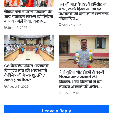
मन की बात’ के 133वें एपिसोड का
श्रवण, काले हिरण संरक्षण पर
जैविक खेती से बढ़ेगी किसानों की
प्रधानमंत्री की सराहना से छत्तीसगढ़
आय, पर्यावरण संरक्षण को मिलेगा
गौरवान्वित….
बल: वन मंत्री केदार कश्यप…..
April 26, 2026
June 15, 2026
CG कैबिनेट ब्रेकिंग : मुख्यमंत्री
विष्णु देव साय की अध्यक्षता में
नैनो यूरिया और डीएपी से बदली
कैबिनेट की बैठक शुरू,लिए जा
किसान पंकज राजवाड़े की
सकते हैं बड़े फैसले
किस्मत, अन्य किसानों से की
नवाचार अपनाने की अपील…..
August 5, 2026
June 3, 2026
Leave a Reply