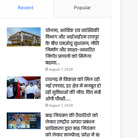
Recent
Popular
योजना, आर्थिक एवं सांख्यिकी
विभाग और आईआईएम रायपुर
के बीच एमओयू सुशासन, नीति
निर्माण और साक्ष्य-आधारित
निर्णय प्रणाली को मिलेगा
बढ़ावा….
August 7, 2026
रायगढ़ में विकास को मिल रही
नई रफ्तार, हर क्षेत्र में मजबूत हो
रही सुविधाओं की नींव: वित्त मंत्री
ओपी चौधरी……
August 7, 2026
बाढ़ नियंत्रण की तैयारियों को
लेकर राष्ट्रीय आपदा प्रबंधन
प्राधिकरण द्वारा बाढ़ नियंत्रण
को लेकर कान्फ्रेंस, प्रदेश में 18