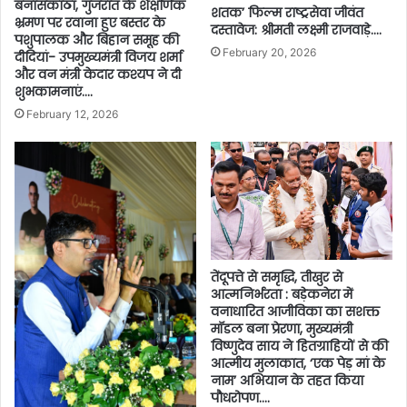
बनासकांठा, गुजरात के शैक्षणिक
शतक’ फिल्म राष्ट्रसेवा जीवंत
भ्रमण पर रवाना हुए बस्तर के
दस्तावेज: श्रीमती लक्ष्मी राजवाड़े….
पशुपालक और बिहान समूह की
February 20, 2026
दीदियां- उपमुख्यमंत्री विजय शर्मा
और वन मंत्री केदार कश्यप ने दी
शुभकामनाएं….
February 12, 2026
तेंदूपत्ते से समृद्धि, तीखुर से
आत्मनिर्भरता : बड़ेकनेरा में
वनाधारित आजीविका का सशक्त
मॉडल बना प्रेरणा, मुख्यमंत्री
विष्णुदेव साय ने हितग्राहियों से की
आत्मीय मुलाकात, ‘एक पेड़ मां के
नाम’ अभियान के तहत किया
पौधरोपण….