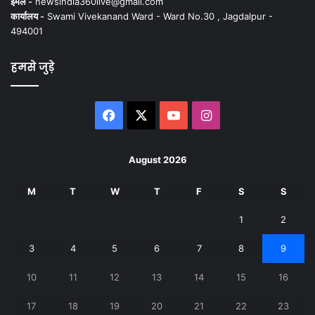
ईमेल -
newsindia360live@gmail.com
कार्यालय -
Swami Vivekanand Ward - Ward No.30 , Jagdalpur -
494001
हमसे जुड़े
Facebook
X
YouTube
Instagram
August 2026
M
T
W
T
F
S
S
1
2
3
4
5
6
7
8
9
10
11
12
13
14
15
16
17
18
19
20
21
22
23