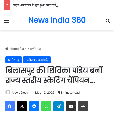
उदंती-सीतानदी में शुरू हुआ स्मार्ट सर्विलांस सिस्टम -एआई तकनीक से वन और वन्यजीवों की 24X7 निगरानी….
News India 360
Menu
Se
Home
/
राज्य
/
छत्तीसगढ़
छत्तीसगढ़
छत्तीसगढ़ जनसंपर्क
बिलासपुर की शिविका पांडेय बनीं
राज्य स्तरीय स्केटिंग चैंपियन….
News Desk
May 12, 2026
1 minute read
Facebook
X
Messenger
WhatsApp
Telegram
Share via Email
Print