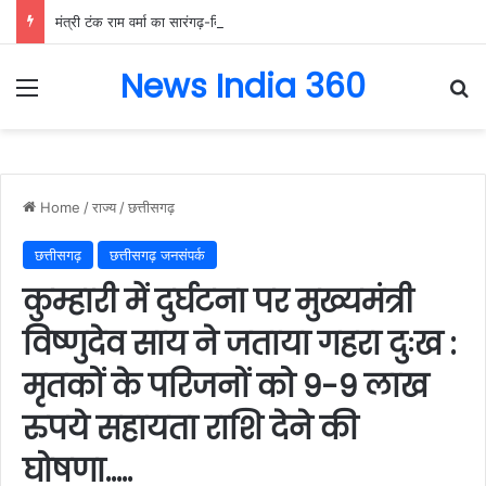
मंत्री टंक राम वर्मा का सारंगढ़-बिलाईगढ़ का दो दिवसीय प्रवास, देंगे विकास कार्यों की सौगात और तिरंगा यात्रा का करेंगे नेतृत्व…..
News India 360
Menu
Se
Home
/
राज्य
/
छत्तीसगढ़
छत्तीसगढ़
छत्तीसगढ़ जनसंपर्क
कुम्हारी में दुर्घटना पर मुख्यमंत्री
विष्णुदेव साय ने जताया गहरा दुःख :
मृतकों के परिजनों को 9-9 लाख
रुपये सहायता राशि देने की
घोषणा…..