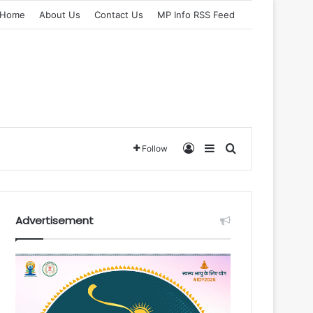
Home
About Us
Contact Us
MP Info RSS Feed
Log In
Sidebar
Search for
Follow
Advertisement