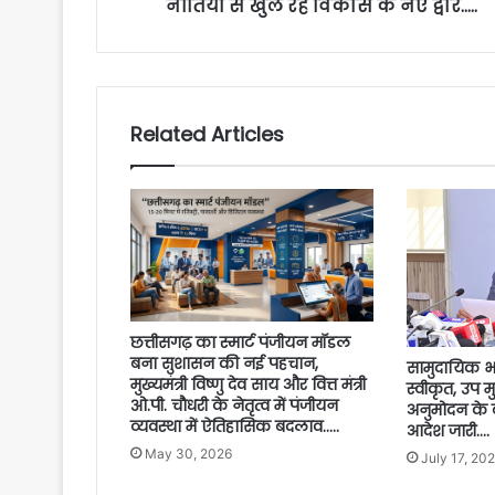
नीतियों से खुल रहे विकास के नए द्वार…..
Related Articles
छत्तीसगढ़ का स्मार्ट पंजीयन मॉडल
बना सुशासन की नई पहचान,
सामुदायिक 
मुख्यमंत्री विष्णु देव साय और वित्त मंत्री
स्वीकृत, उप म
ओ.पी. चौधरी के नेतृत्व में पंजीयन
अनुमोदन के ब
व्यवस्था में ऐतिहासिक बदलाव…..
आदेश जारी….
May 30, 2026
July 17, 20