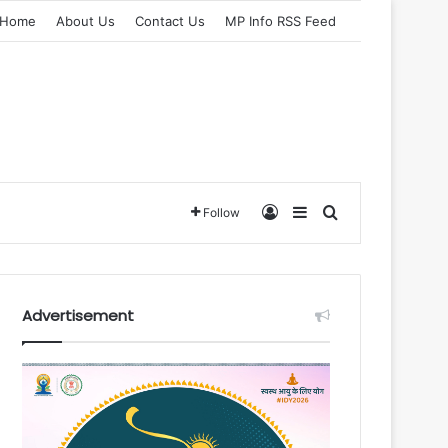
Home
About Us
Contact Us
MP Info RSS Feed
Log In
Sidebar
Search for
Follow
Advertisement