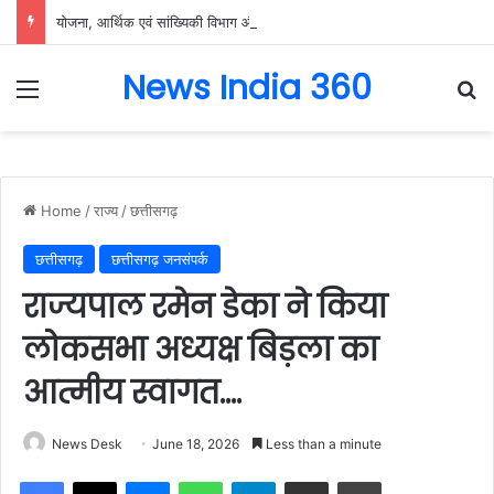
योजना, आर्थिक एवं सांख्यिकी विभाग और आईआईएम रायपुर के बीच एमओयू सुशासन, नीति निर्माण और साक्ष्य-आधारित निर्णय प्रणाली को मिलेगा बढ़ावा….
News India 360
Menu
Se
Home
/
राज्य
/
छत्तीसगढ़
छत्तीसगढ़
छत्तीसगढ़ जनसंपर्क
राज्यपाल रमेन डेका ने किया
लोकसभा अध्यक्ष बिड़ला का
आत्मीय स्वागत….
News Desk
June 18, 2026
Less than a minute
Facebook
X
Messenger
WhatsApp
Telegram
Share via Email
Print