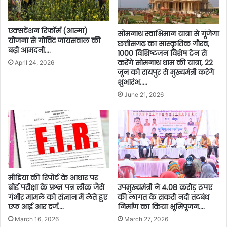
एक्सटेंशन रिफॉर्म (आत्मा)
सोमनाथ स्वाभिमान यात्रा से गूंजेगा
योजना से गोविंद जायसवाल की
छत्तीसगढ़ का सांस्कृतिक गौरव,
बढ़ी आमदनी….
1000 विशिष्टजन विशेष ट्रेन से
करेंगे सोमनाथ धाम की यात्रा, 22
April 24, 2026
जून को रायपुर से मुख्यमंत्री करेंगे
शुभारंभ…..
June 21, 2026
मीडिया की रिपोर्ट के आधार पर
बोर्ड परीक्षा के प्रश्न पत्र लीक जैसे
उपमुख्यमंत्री ने 4.08 करोड़ रूपए
गंभीर मामले को संज्ञान में लेते हुए
की लागत के सकरी नदी तटबंध
एफ आई आर दर्ज….
निर्माण का किया भूमिपूजन….
March 16, 2026
March 27, 2026