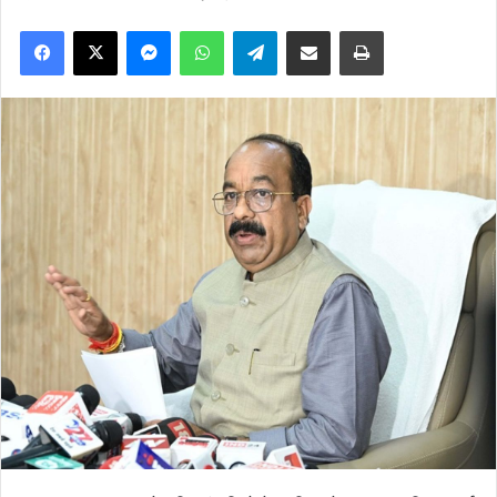
Facebook
X
Messenger
WhatsApp
Telegram
Share via Email
Print