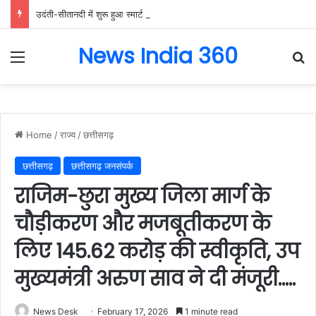
उदंती-सीतानदी में शुरू हुआ स्मार्ट सर्विलांस सिस्टम -एआई तकनीक से वन और वन्यजीवों की 24X7 निगरानी….
News India 360
Menu
Se
Home
/
राज्य
/
छत्तीसगढ़
छत्तीसगढ़
छत्तीसगढ़ जनसंपर्क
राजिम-छुरा मुख्य जिला मार्ग के
चौड़ीकरण और मजबूतीकरण के
लिए 145.62 करोड़ की स्वीकृति, उप
मुख्यमंत्री अरुण साव ने दी मंजूरी…..
News Desk
February 17, 2026
1 minute read