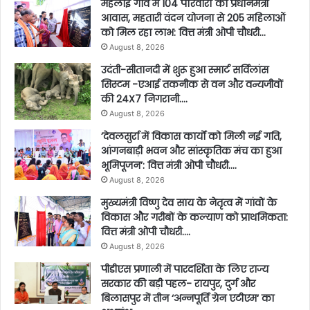
महलोई गांव में 104 परिवारों को प्रधानमंत्री
आवास, महतारी वंदन योजना से 205 महिलाओं
को मिल रहा लाभ: वित्त मंत्री ओपी चौधरी…
August 8, 2026
उदंती-सीतानदी में शुरू हुआ स्मार्ट सर्विलांस
सिस्टम -एआई तकनीक से वन और वन्यजीवों
की 24X7 निगरानी….
August 8, 2026
’देवलसुर्रा में विकास कार्यों को मिली नई गति,
आंगनबाड़ी भवन और सांस्कृतिक मंच का हुआ
भूमिपूजन’: वित्त मंत्री ओपी चौधरी….
August 8, 2026
मुख्यमंत्री विष्णु देव साय के नेतृत्व में गांवों के
विकास और गरीबों के कल्याण को प्राथमिकता:
वित्त मंत्री ओपी चौधरी….
August 8, 2026
पीडीएस प्रणाली में पारदर्शिता के लिए राज्य
सरकार की बड़ी पहल- रायपुर, दुर्ग और
बिलासपुर में तीन ‘अन्नपूर्ति ग्रेन एटीएम‘ का