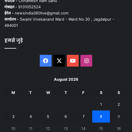
संपादक -
Chhamesh Ram Sahu
मोबाइल -
9131052524
ईमेल -
newsindia360live@gmail.com
कार्यालय -
Swami Vivekanand Ward - Ward No.30 , Jagdalpur -
494001
हमसे जुड़े
Facebook
X
YouTube
Instagram
August 2026
M
T
W
T
F
S
S
1
2
3
4
5
6
7
8
9
10
11
12
13
14
15
16