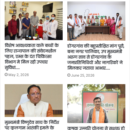
विशेष आवश्यकता वाले बच्चों के
डोंगरगांव की बहुप्रतीक्षित मांग पूरी,
लिए राज्यपाल की संवेदनशील
बना नगर पालिका, उप मुख्यमंत्री
पहल, एम्स के दंत चिकित्सा
अरुण साव से डोंगरगांव के
विभाग मे मिल रही उपचार
जनप्रतिनिधियों और नागरिकों ने
सुविधा…..
मिलकर जताया आभार…..
May 2, 2026
June 25, 2026
मुख्यमंत्री विष्णुदेव साय के निर्देश
पर कुलगाम आतंकी हमले के
कृषक उन्नति योजना से सशक्त हो