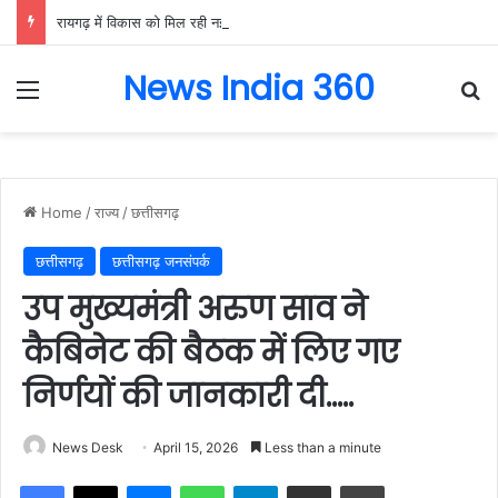
रायगढ़ में विकास को मिल रही नई रफ्तार, हर क्षेत्र में मजबूत हो रही सुविधाओं की नींव: वित्त मंत्री ओपी चौधरी……
News India 360
Menu
Se
Home
/
राज्य
/
छत्तीसगढ़
छत्तीसगढ़
छत्तीसगढ़ जनसंपर्क
उप मुख्यमंत्री अरुण साव ने
कैबिनेट की बैठक में लिए गए
निर्णयों की जानकारी दी…..
News Desk
April 15, 2026
Less than a minute
Facebook
X
Messenger
WhatsApp
Telegram
Share via Email
Print