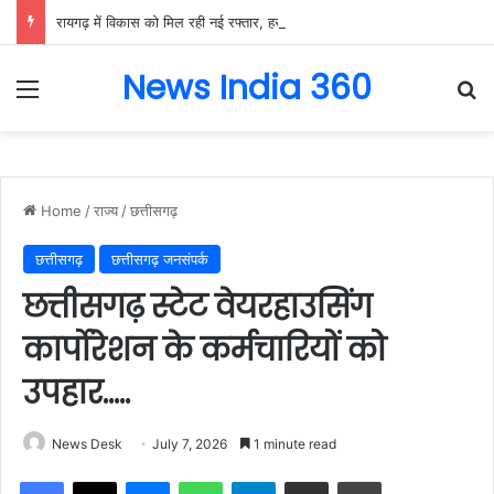
रायगढ़ में विकास को मिल रही नई रफ्तार, हर क्षेत्र में मजबूत हो रही सुविधाओं की नींव: वित्त मंत्री ओपी चौधरी……
News India 360
Menu
Se
Home
/
राज्य
/
छत्तीसगढ़
छत्तीसगढ़
छत्तीसगढ़ जनसंपर्क
छत्तीसगढ़ स्टेट वेयरहाउसिंग
कार्पोरेशन के कर्मचारियों को
उपहार…..
News Desk
July 7, 2026
1 minute read
Facebook
X
Messenger
WhatsApp
Telegram
Share via Email
Print