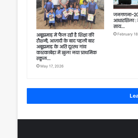
जनगणना-2027 
आधारशिला : मुख
साय….
February 18
अबूझमाड़ में फैल रही है शिक्षा की
रौशनी, ​आज़ादी के बाद पहली बार
अबूझमाड़ के अति दूरस्थ गांव
कारकाबेड़ा में खुला नया प्राथमिक
स्कूल….
May 17, 2026
Lea