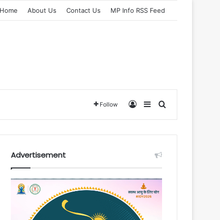
Home
About Us
Contact Us
MP Info RSS Feed
Log In
Sidebar
Search for
Follow
Advertisement