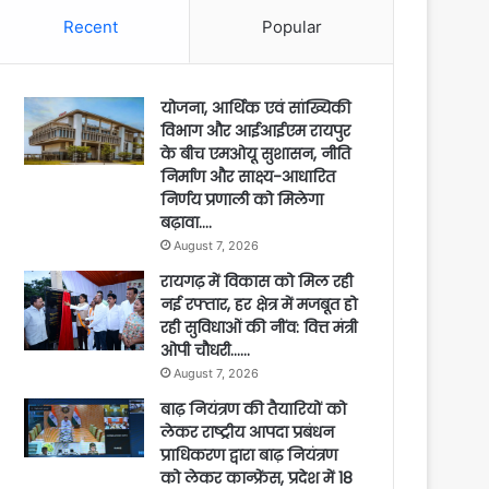
Recent
Popular
योजना, आर्थिक एवं सांख्यिकी
विभाग और आईआईएम रायपुर
के बीच एमओयू सुशासन, नीति
निर्माण और साक्ष्य-आधारित
निर्णय प्रणाली को मिलेगा
बढ़ावा….
August 7, 2026
रायगढ़ में विकास को मिल रही
नई रफ्तार, हर क्षेत्र में मजबूत हो
रही सुविधाओं की नींव: वित्त मंत्री
ओपी चौधरी……
August 7, 2026
बाढ़ नियंत्रण की तैयारियों को
लेकर राष्ट्रीय आपदा प्रबंधन
प्राधिकरण द्वारा बाढ़ नियंत्रण
को लेकर कान्फ्रेंस, प्रदेश में 18