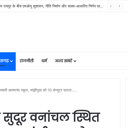
र में मजबूत हो रही सुविधाओं की नींव: वित्त मंत्री ओपी चौधरी……
तीसगढ़
राजनीती
धर्म
अन्य खबरें
 स्वामी आत्मानंद स्कूल, मांझीगुडा को 10 कंप्यूटर प्रदत्त…..
े सुदूर वनांचल स्थित