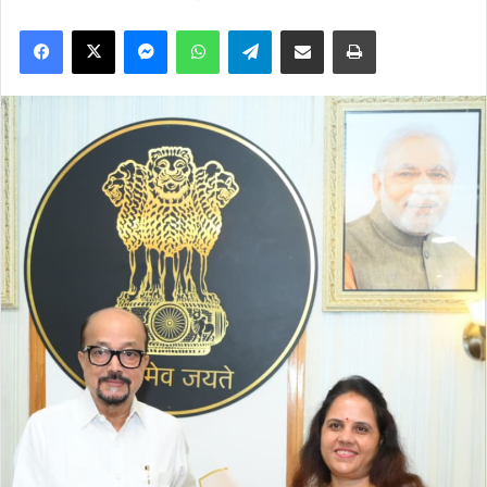
Facebook
X
Messenger
WhatsApp
Telegram
Share via Email
Print