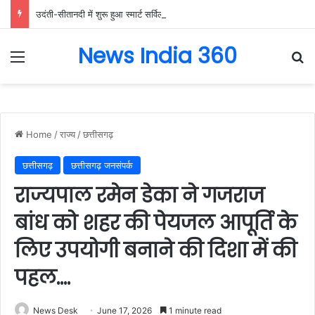
उदंती-सीतानदी में शुरू हुआ स्मार्ट सर्विलांस सिस्टम -एआई तकनीक से वन और वन्यजीवों की 24X7 निगरानी….
News India 360
Menu
Se
Home
/
राज्य
/
छत्तीसगढ़
छत्तीसगढ़
छत्तीसगढ़ जनसंपर्क
राज्यपाल रमेन डेका ने गजराज
बांध को शहर की पेयजल आपूर्ति के
लिए उपयोगी बनाने की दिशा में की
पहल….
News Desk
June 17, 2026
1 minute read